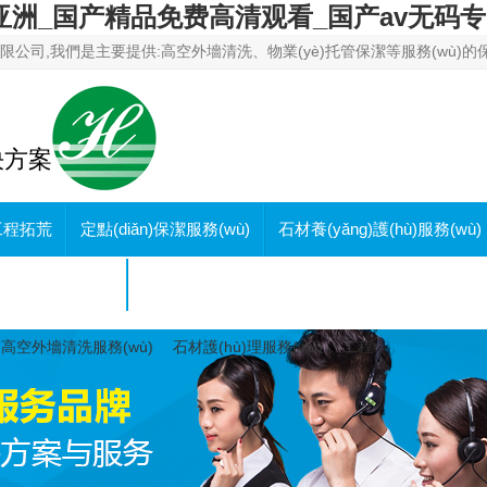
看 亚洲_国产精品免费高清观看_国产av无码
公司,我們是主要提供:高空外墻清洗、物業(yè)托管保潔等服務(wù)的
決方案
工程拓荒
定點(diǎn)保潔服務(wù)
石材養(yǎng)護(hù)服務(wù)
聯(lián)系圓和
高空外墻清洗服務(wù)
石材護(hù)理服務(wù)
工程