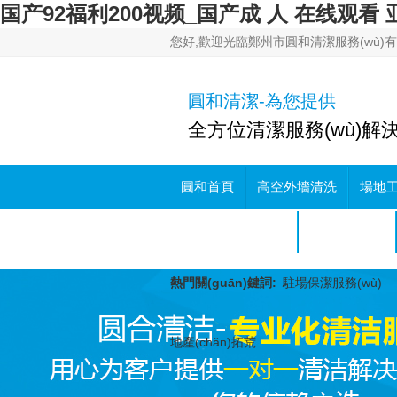
国产92福利200视频_国产成 人 在线观
您好,歡迎光臨鄭州市圓和清潔服務(wù)有限
圓和清潔-為您提供
全方位清潔服務(wù)解
圓和首頁
高空外墻清洗
場地
圓和服務(wù)案例
圓和動態(tài)
熱門關(guān)鍵詞:
駐場保潔服務(wù)
地產(chǎn)拓荒