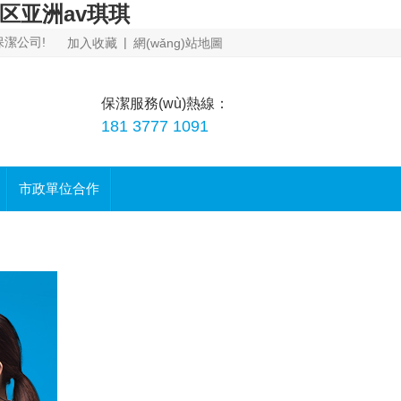
专区亚洲av琪琪
保潔公司!
|
加入收藏
網(wǎng)站地圖
保潔服務(wù)熱線：
181 3777 1091
市政單位合作