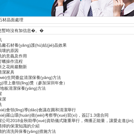
石材晶面處理
暫時沒有加信息�。�
訊
石材養(yǎng)護(hù)結(jié)晶效果
損壞的原因
洗的意義及作用
打蠟操作流程
新之花崗巖翻新
清潔家具
wèi)生間臺盆清潔保養(yǎng)方法
īng)理上臺領(lǐng)獎（參加深圳年會）
)合地板清潔保養(yǎng)方法
潔
保潔
洗
ié)會領(lǐng)導(dǎo)會議在圓和清潔舉行
é)羅山環(huán)衛(wèi)考察學(xué)習(xí)，簽訂1.3億合同
司2018金秋助學(xué)資助儀式隆重舉行，傳播正能量，讓愛走進(jìn)人心
清掃的保潔知識的介紹
的清洗與保養(yǎng)措施方法