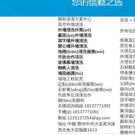
圓和清潔方案中心
首頁
»
高空外墻清洗
外墻清洗作業(yè)
所有信息
廠區(qū)外墻清洗
推薦資
寫字樓外墻清洗
思念食品廠
辦公樓外墻清洗
大理石
地標(biāo)清洗服務(wù)
外墻清
市政合作項目
大理石
玻璃幕墻清洗
石材翻
蜘蛛人清洗
用食鹽
墻面維護(hù)
四款衛(
場地工程拓荒
云經(j
定點(diǎn)保潔服務(wù)
復(fù
石材養(yǎng)護(hù)服務(wù)
商場保
市政單位清潔合作
寫字樓
聯(lián)系圓和
外墻清
全國咨詢熱線:
18137771091
豫清協(x
手機(jī):18137771091
豫清協(xi
郵箱:1225127254@qq.com
圓和清潔公
地址:中國·鄭州中州大道黃河路
順時針
西北角天宏咖匯1613
幾種外墻